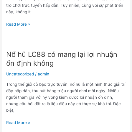
cái
trò chơi trực tuyến hấp dẫn. Tuy nhiên, cùng với sự phát triển
giam
này, không ít
tiền
nạp
Read More »
của
người
chơi
Nổ hũ LC88 có mang lại lợi nhuận
Nổ
hũ
ổn định không
LC88
có
Uncategorized
/
admin
mang
Trong thế giới cờ bạc trực tuyến, nổ hũ là một hình thức giải trí
lại
đầy hấp dẫn, thu hút hàng triệu người chơi mỗi ngày. Nhiều
lợi
người tham gia với hy vọng kiếm được lợi nhuận ổn định,
nhuận
nhưng câu hỏi đặt ra là liệu điều này có thực sự khả thi. Đặc
ổn
biệt,
định
không
Read More »