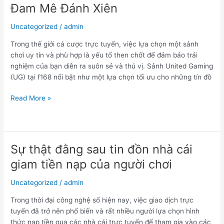
Trong
Đam Mê Đánh Xiên
(UG)
1
F168:
Phút
Uncategorized
/
admin
Lựa
Chọn
Trong thế giới cá cược trực tuyến, việc lựa chọn một sảnh
Hoàn
chơi uy tín và phù hợp là yếu tố then chốt để đảm bảo trải
Hảo
nghiệm của bạn diễn ra suôn sẻ và thú vị. Sảnh United Gaming
Cho
(UG) tại f168 nổi bật như một lựa chọn tối ưu cho những tín đồ
Tín
Đồ
Read More »
Đam
Mê
Đánh
Xiên
Sự thật đằng sau tin đồn nhà cái
Sự
thật
giam tiền nạp của người chơi
đằng
sau
Uncategorized
/
admin
tin
Trong thời đại công nghệ số hiện nay, việc giao dịch trực
đồn
tuyến đã trở nên phổ biến và rất nhiều người lựa chọn hình
nhà
thức nạp tiền qua các nhà cái trực tuyến để tham gia vào các