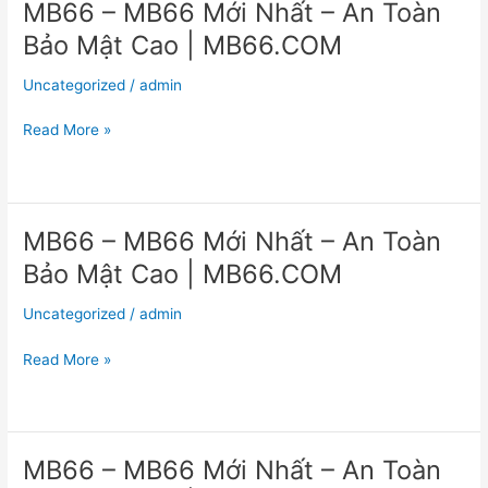
MB66 – MB66 Mới Nhất – An Toàn
MB66
Cao
–
Bảo Mật Cao | MB66.COM
|
MB66
MB66.COM
Mới
Uncategorized
/
admin
Nhất
–
Read More »
An
Toàn
Bảo
Mật
MB66 – MB66 Mới Nhất – An Toàn
MB66
Cao
–
Bảo Mật Cao | MB66.COM
|
MB66
MB66.COM
Mới
Uncategorized
/
admin
Nhất
–
Read More »
An
Toàn
Bảo
Mật
MB66 – MB66 Mới Nhất – An Toàn
MB66
Cao