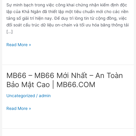
Sự minh bạch trong việc công khai chứng nhận kiểm định độc
tin
lập của Khả Ngân đã thiết lập một tiêu chuẩn mới cho các nền
và
tảng số giải trí hiện nay. Để duy trì lòng tin từ cộng đồng, việc
tiêu
đối soát cấu trúc dữ liệu on-chain và tối ưu hóa băng thông tải
chuẩn
[…]
kiểm
định
Read More »
của
Khả
Ngân
MB66 – MB66 Mới Nhất – An Toàn
MB66
–
Bảo Mật Cao | MB66.COM
MB66
Mới
Uncategorized
/
admin
Nhất
–
Read More »
An
Toàn
Bảo
Mật