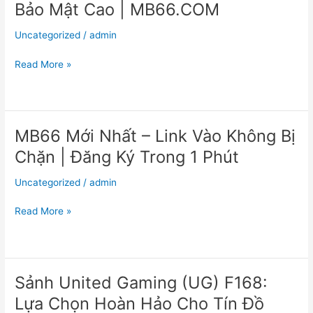
–
Bảo Mật Cao | MB66.COM
|
MB66
MB66.COM
Mới
Uncategorized
/
admin
Nhất
–
Read More »
An
Toàn
Bảo
Mật
MB66 Mới Nhất – Link Vào Không Bị
MB66
Cao
Mới
Chặn | Đăng Ký Trong 1 Phút
|
Nhất
MB66.COM
–
Uncategorized
/
admin
Link
Vào
Read More »
Không
Bị
Chặn
|
Sảnh United Gaming (UG) F168:
Sảnh
Đăng
United
Lựa Chọn Hoàn Hảo Cho Tín Đồ
Ký
Gaming