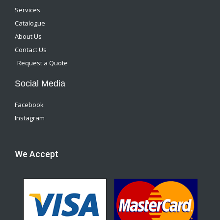
Services
Catalogue
About Us
Contact Us
Request a Quote
Social Media
Facebook
Instagram
We Accept