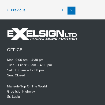
Cao
←
Previous
1
2
Cho
Người
Yêu
Thể
Thao
|
34-
2025
OFFICE:
Mon: 9:00 am – 4:30 pm
Tues – Fri: 8:30 am – 4:30 pm
Sat: 9:00 am – 12:30 pm
Sun: Closed
Marisule/Top Of The World
Gros Islet Highway
St. Lucia