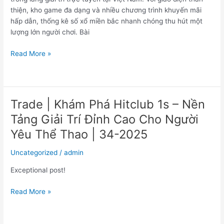
Tuyến
thiện, kho game đa dạng và nhiều chương trình khuyến mãi
Cùng
hấp dẫn, thống kê số xổ miền bắc nhanh chóng thu hút một
thống
lượng lớn người chơi. Bài
kê
số
Read More »
xổ
miền
bắc
Hành
Trade | Khám Phá Hitclub 1s – Nền
Trade
Trình
|
Săn
Tảng Giải Trí Đỉnh Cao Cho Người
Khám
Thưởng
Yêu Thể Thao | 34-2025
Phá
Hấp
Hitclub
Dẫn
Uncategorized
/
admin
1s
|
–
7-
Exceptional post!
Nền
2025
Tảng
Read More »
Giải
Trí
Đỉnh