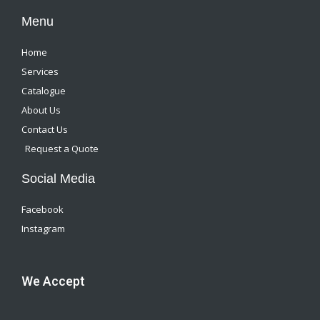
Menu
Home
Services
Catalogue
About Us
Contact Us
Request a Quote
Social Media
Facebook
Instagram
We Accept