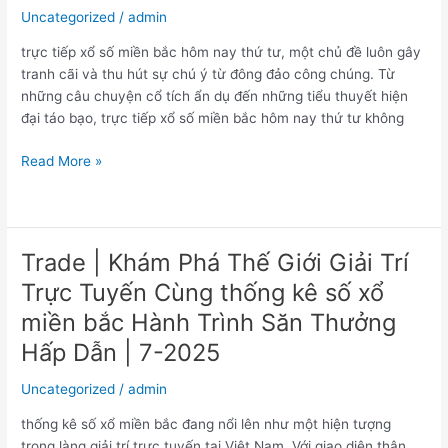
xổ
Uncategorized
/
admin
số
miền
trực tiếp xổ số miền bắc hôm nay thứ tư, một chủ đề luôn gây
bắc
tranh cãi và thu hút sự chú ý từ đông đảo công chúng. Từ
hôm
những câu chuyện cổ tích ẩn dụ đến những tiểu thuyết hiện
nay
đại táo bạo, trực tiếp xổ số miền bắc hôm nay thứ tư không
thứ
tư
Read More »
Khi
Giới
Hạn
Mờ
Trade | Khám Phá Thế Giới Giải Trí
Trade
Nhòa,
|
Trực Tuyến Cùng thống kê số xổ
Cảm
Khám
Xúc
miền bắc Hành Trình Săn Thưởng
Phá
Bùng
Thế
Hấp Dẫn | 7-2025
Cháy
Giới
|
Uncategorized
/
admin
Giải
4-
Trí
2025
thống kê số xổ miền bắc đang nổi lên như một hiện tượng
Trực
trong làng giải trí trực tuyến tại Việt Nam. Với giao diện thân